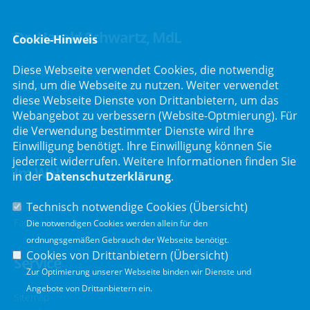
Dr. Harald Schwartz, MdL
Cookie-Hinweis
Diese Webseite verwendet Cookies, die notwendig
Bayreuther Straße 6
sind, um die Webseite zu nutzen. Weiter verwendet
92237 Sulzbach-Rosenberg
diese Webseite Dienste von Drittanbietern, um das
Telefon :
+49 (9661) 9065865
Webangebot zu verbessern (Website-Optmierung). Für
Telefax : +49 (9661) 9065866
die Verwendung bestimmter Dienste wird Ihre
E-Mail :
info@harald-schwartz.de
Einwilligung benötigt. Ihre Einwilligung können Sie
jederzeit widerrufen. Weitere Informationen finden Sie
Im Web
in der
Datenschutzerklärung
.
Technisch notwendige Cookies (
Übersicht
)
Internet
Facebook
Die notwendigen Cookies werden allein für den
ordnungsgemäßen Gebrauch der Webseite benötigt.
Cookies von Drittanbietern (
Übersicht
)
Service
Zur Optimierung unserer Webseite binden wir Dienste und
Angebote von Drittanbietern ein.
Sitemap