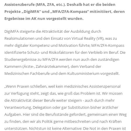
Assistenzberufe (MFA, ZFA, etc.). Deshalb hat er die beiden
Projekte
DigiMFA“
und
MFA/ZFA-Kompass“
mitinitiiert
,
deren
Ergebnisse im AK nun vorgestellt wurden
.
DigiMFA
steigerte die Attraktivität der Ausbildung durch
Realsimulationen und den Einsatz von Virtual Reality (VR), was zu
mehr digitaler Kompetenz und Motivation führte; MFA/ZFA-Kompass
identifizierte Schutz- und Risikofaktoren für den Verbleib im Beruf. Die
Studienergebnisse zu MFA/ZFA werden nun auch den zuständigen
Kammern (Ärzte-, Zahnärztekammer), dem Verband der
Medizinischen Fachberufe und dem Kultusministerium vorgestellt.
Wenn Praxen schließen, weil kein medizinisches Assistenzpersonal
zur Verfügung steht, zeigt das, wie groß das Problem ist. Wir müssen
die Attraktivität dieser Berufe weiter steigern - auch durch mehr
Verantwortung, Delegation oder gar Substitution bisher ärztlicher
Aufgaben. Hier sind die Berufsstände gefordert, gemeinsam einen Weg
zu finden, den wir als Politik gerne mitbeschreiten und nach Kräften
unterstützen. Nichtstun ist keine Alternative: Die Not in den Praxen ist