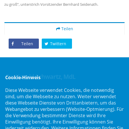
zu groß“, unterstrich Vorsitzender Bernhard Seidenath.
Teilen
Teilen
Twittern
Dr. Harald Schwartz, MdL
Cookie-Hinweis
Diese Webseite verwendet Cookies, die notwendig
Bayreuther Straße 6
sind, um die Webseite zu nutzen. Weiter verwendet
92237 Sulzbach-Rosenberg
diese Webseite Dienste von Drittanbietern, um das
Telefon :
+49 (9661) 9065865
Webangebot zu verbessern (Website-Optmierung). Für
Telefax : +49 (9661) 9065866
die Verwendung bestimmter Dienste wird Ihre
E-Mail :
info@harald-schwartz.de
Einwilligung benötigt. Ihre Einwilligung können Sie
jederzeit widerrufen. Weitere Informationen finden Sie