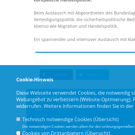
Beim Austausch mit Abgeordneten des Bundestags
Verteidigungspolitik, die sicherheitspolitische
ebenso wie Migration und Handelspolitik.
Ein spannender und intensiver Austausch mit kla
Teilen
Twittern
Cookie-Hinweis
Diese Webseite verwendet Cookies, die notwendig si
Dr. Harald Schwartz, MdL
Webangebot zu verbessern (Website-Optmierung). Für
widerrufen. Weitere Informationen finden Sie in der
Bayreuther Straße 6
92237 Sulzbach-Rosenberg
Technisch notwendige Cookies (
Übersicht
)
Telefon :
+49 (9661) 9065865
Die notwendigen Cookies werden allein für den ordnungsgemäßen 
Telefax : +49 (9661) 9065866
Cookies von Drittanbietern (
Übersicht
)