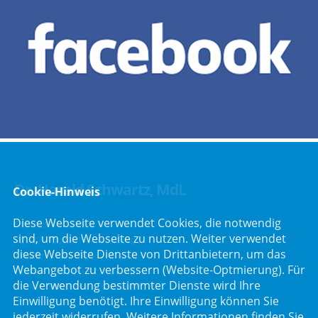
Dr. Harald Schwartz, MdL
Cookie-Hinweis
Diese Webseite verwendet Cookies, die notwendig
Bayreuther Straße 6
sind, um die Webseite zu nutzen. Weiter verwendet
92237 Sulzbach-Rosenberg
diese Webseite Dienste von Drittanbietern, um das
Telefon :
+49 (9661) 9065865
Webangebot zu verbessern (Website-Optmierung). Für
Telefax : +49 (9661) 9065866
die Verwendung bestimmter Dienste wird Ihre
E-Mail :
info@harald-schwartz.de
Einwilligung benötigt. Ihre Einwilligung können Sie
jederzeit widerrufen. Weitere Informationen finden Sie